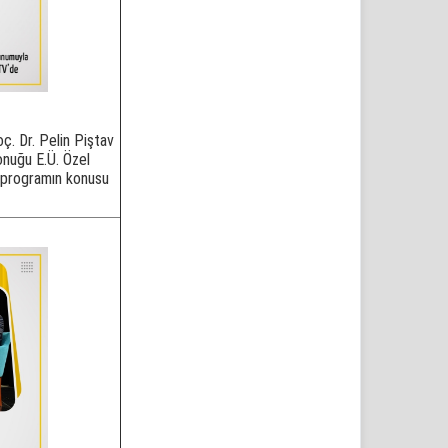
ç. Dr. Pelin Piştav
onuğu E.Ü. Özel
, programın konusu