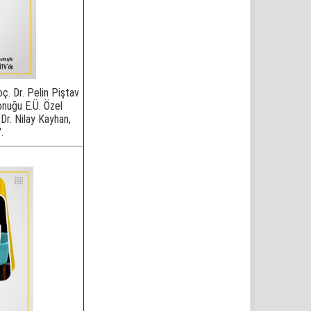
ç. Dr. Pelin Piştav
onuğu E.Ü. Özel
r. Nilay Kayhan,
.