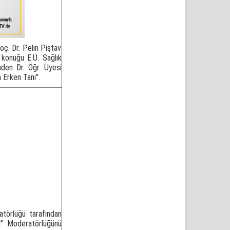
oç. Dr. Pelin Piştav
 konuğu E.Ü. Sağlık
nden Dr. Öğr. Üyesi
 Erken Tanı".
atörlüğü tarafından
u
” Moderatörlüğünü