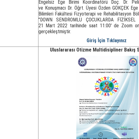
Engelsiz Ege Birimi Koordinatörü Doç. Dr. Pe
ve
Konuşmacı Dr. Öğrt. Üyesi Özden GÖKÇEK Ege Ü
Bilimleri Fakültesi Fizyoterapi ve Rehabilitasyon B
"DOWN SENDROMLU ÇOCUKLARDA FİZİKSEL AK
21 Mart 2022 tarihinde saat 11:00' de Zoom onli
gerçekleştmiştir.
Giriş İçin Tıklayınız
Uluslararası Otizme Multidisipliner Bakı