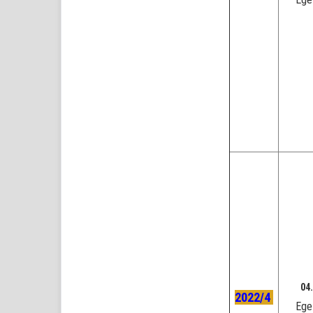
04.
2022/4
Ege