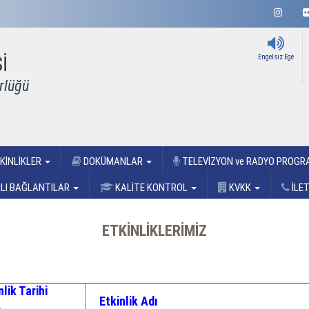
İ
Engelsiz Ege
rlüğü
KİNLİKLER
DOKÜMANLAR
TELEVİZYON ve RADYO PROG
LI BAĞLANTILAR
KALİTE KONTROL
KVKK
İLE
ETKİNLİKLERİMİZ
nlik Tarihi
Etkinlik Adı