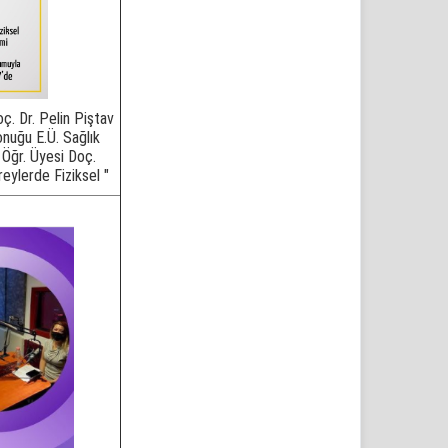
ç. Dr. Pelin Piştav
nuğu E.Ü. Sağlık
 Öğr. Üyesi Doç.
reylerde Fiziksel "