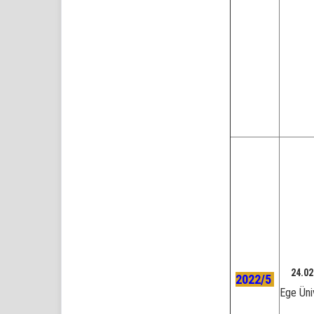
24.02
2022/5
Ege Üni