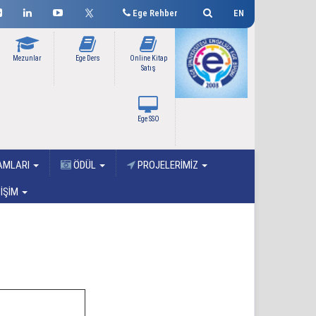
Ege Rehber
EN
Mezunlar
Ege Ders
Online Kitap
Satış
Ege SSO
RAMLARI
ÖDÜL
PROJELERİMİZ
TİŞİM