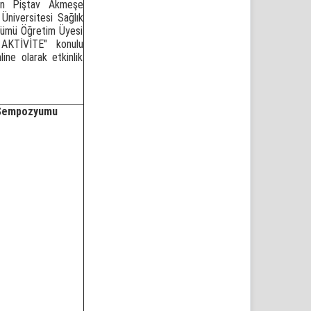
lin Piştav Akmeşe
niversitesi Sağlık
ölümü Öğretim Üyesi
TİVİTE" konulu
ne olarak etkinlik
ş Sempozyumu