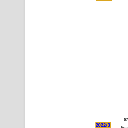
07
2022/3
Ege