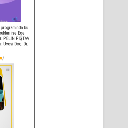
l programında bu
ukları ise Ege
 Dr. PELİN PİŞTAV
 Üyesi Doç. Dr.
üm
)